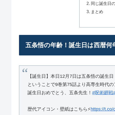
同じ誕生日
まとめ
五条悟の年齢！誕生日は西暦何
【誕生日】本日12月7日は五条悟の誕生日
ということで9巻第75話より高専生時代
誕生日おめでとう、五条先生！
#呪術廻戦
歴代アイコン・壁紙はこちら⚡️
https://t.