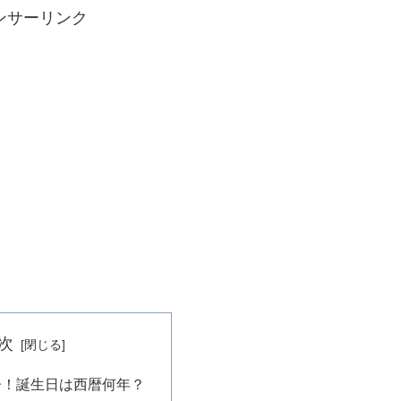
ンサーリンク
次
齢！誕生日は西暦何年？