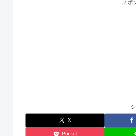
スポ
シ
X
Pocket