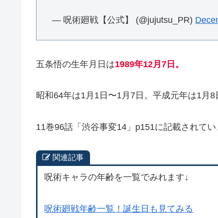
— 呪術廻戦【公式】 (@jujutsu_PR)
Decem
五条悟の生年月日は
1989年12月7日。
昭和64年は1月1日〜1月7日。平成元年は1月8
11巻96話「渋谷事変14」p151に記載されて
関連記事
呪術キャラの年齢を一覧でみれます↓
呪術廻戦年齢一覧！誕生日も見てみる