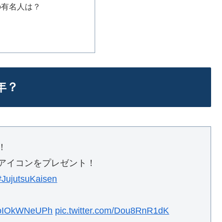
の有名人は？
年？
！
のアイコンをプレゼント！
#JujutsuKaisen
co/oIOkWNeUPh
pic.twitter.com/Dou8RnR1dK